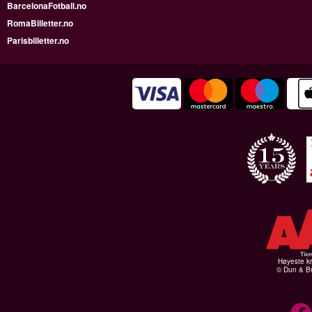
BarcelonaFotball.no
RomaBilletter.no
Parisbilletter.no
Høyeste kr
© Dun & Br