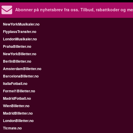
Abonner på nyhetsbrev fra oss. Tilbud, rabattkoder og me
NewYorkMusikaler.no
FlyplassTransfer.no
LondonMusikaler.no
PrahaBilletter.no
NewYorkBilletter.no
BerlinBilletter.no
AmsterdamBilletter.no
BarcelonaBilletter.no
ItaliaFotball.no
Formel1Billetter.no
MadridFotball.no
WienBilletter.no
MadridBilletter.no
LondonBilletter.no
Ticmate.no